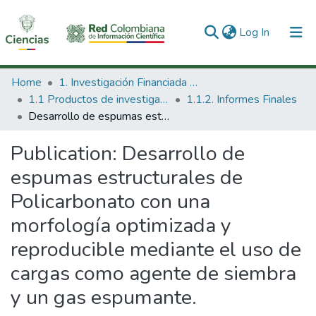
(current)
Log In
Communities & Collections
Home
1. Investigación Financiada con Recursos Públicos
1.1 Productos de investigación
1.1.2. Informes Finales
All of DSpace
Desarrollo de espumas estructurales de Policarbonato con una morfología optimizada y reproducible mediante el uso de cargas como agente de siembra y un gas espumante.
Statistics
Publication:
Desarrollo de
espumas estructurales de
Policarbonato con una
morfología optimizada y
reproducible mediante el uso de
cargas como agente de siembra
y un gas espumante.