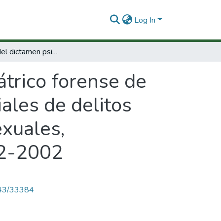
Log In
Valoración del dictamen psiquiátrico forense de perturbación psíquica en los procesos judiciales de delitos contra la libertad, integridad y formación sexuales, Barranquilla, Bucaramanga y Bogotá, 20012-2002
átrico forense de
iales de delitos
exuales,
12-2002
4143/33384