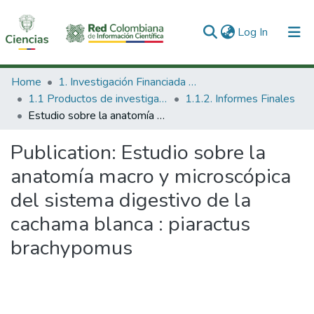
(current)
Log In
Communities & Collections
Home
1. Investigación Financiada con Recursos Públicos
1.1 Productos de investigación
1.1.2. Informes Finales
All of DSpace
Estudio sobre la anatomía macro y microscópica del sistema digestivo de la cachama blanca : piaractus brachypomus
Statistics
Publication:
Estudio sobre la
anatomía macro y microscópica
del sistema digestivo de la
cachama blanca : piaractus
brachypomus