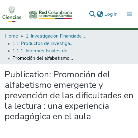
(current)
Log In
Communities & Collections
Home
1. Investigación Financiada con Recursos Públicos
1.1 Productos de investigación
All of DSpace
1.1.1. Informes Finales de Proyectos de Investigación
Promoción del alfabetismo emergente y prevención de las dificultades en la lectura : una experiencia pedagógica en el aula
Statistics
Publication:
Promoción del
alfabetismo emergente y
prevención de las dificultades en
la lectura : una experiencia
pedagógica en el aula