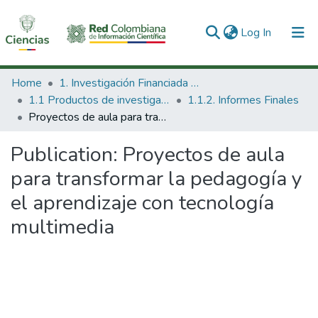
(current)
Log In
Communities & Collections
Home
1. Investigación Financiada con Recursos Públicos
1.1 Productos de investigación
1.1.2. Informes Finales
All of DSpace
Proyectos de aula para transformar la pedagogía y el aprendizaje con tecnología multimedia
Statistics
Publication:
Proyectos de aula
para transformar la pedagogía y
el aprendizaje con tecnología
multimedia