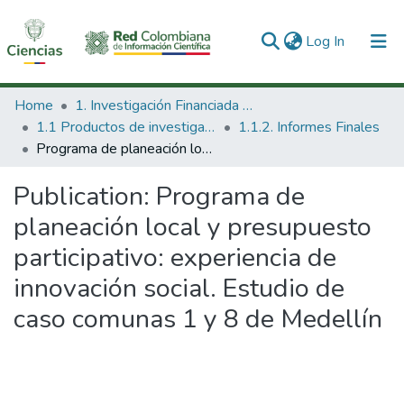
(current)
Log In
Communities & Collections
Home
1. Investigación Financiada con Recursos Públicos
1.1 Productos de investigación
1.1.2. Informes Finales
All of DSpace
Programa de planeación local y presupuesto participativo: experiencia de innovación social. Estudio de caso comunas 1 y 8 de Medellín
Statistics
Publication:
Programa de
planeación local y presupuesto
participativo: experiencia de
innovación social. Estudio de
caso comunas 1 y 8 de Medellín