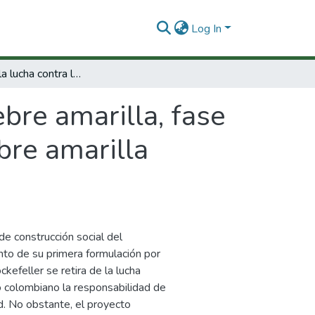
Log In
Historia de la lucha contra la fiebre amarilla, fase I : la construcción social del concepto de fiebre amarilla selvática, entre 1907 y 1948.
ebre amarilla, fase
ebre amarilla
de construcción social del
to de su primera formulación por
kefeller se retira de la lucha
do colombiano la responsabilidad de
d. No obstante, el proyecto