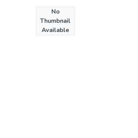
No
Date
Thumbnail
2007
Available