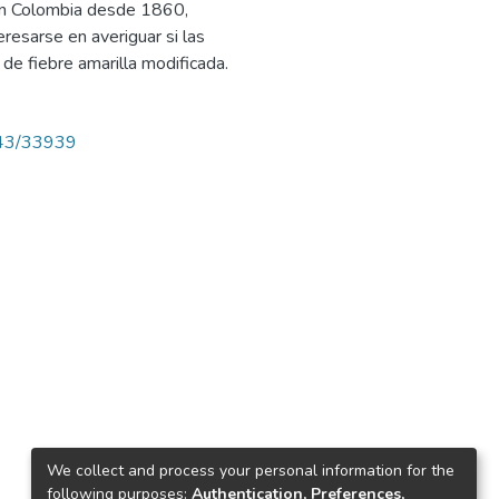
 en Colombia desde 1860,
esarse en averiguar si las
de fiebre amarilla modificada.
4143/33939
We collect and process your personal information for the
following purposes:
Authentication, Preferences,