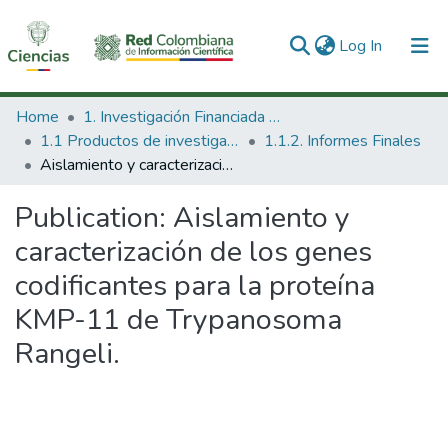
(current)
Log In
Communities & Collections
Home
1. Investigación Financiada con Recursos Públicos
1.1 Productos de investigación
1.1.2. Informes Finales
All of DSpace
Aislamiento y caracterización de los genes codificantes para la proteína KMP-11 de Trypanosoma Rangeli.
Statistics
Publication:
Aislamiento y
caracterización de los genes
codificantes para la proteína
KMP-11 de Trypanosoma
Rangeli.