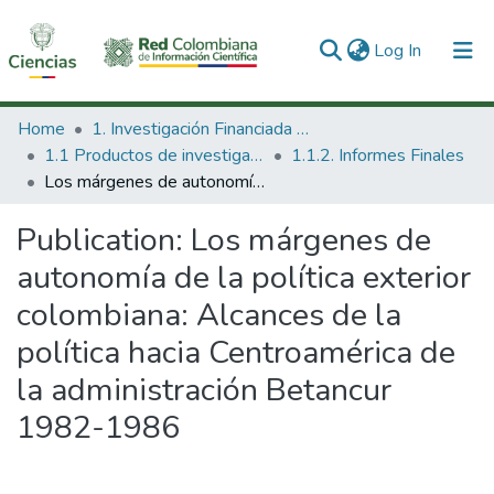
(current)
Log In
Communities & Collections
Home
1. Investigación Financiada con Recursos Públicos
1.1 Productos de investigación
1.1.2. Informes Finales
All of DSpace
Los márgenes de autonomía de la política exterior colombiana: Alcances de la política hacia Centroamérica de la administración Betancur 1982-1986
Statistics
Publication:
Los márgenes de
autonomía de la política exterior
colombiana: Alcances de la
política hacia Centroamérica de
la administración Betancur
1982-1986