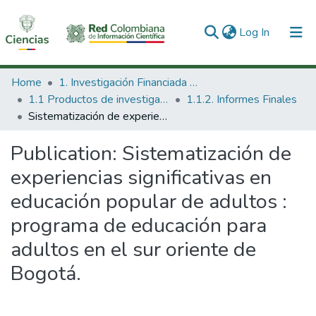
(current)
Log In
Communities & Collections
Home
1. Investigación Financiada con Recursos Públicos
1.1 Productos de investigación
1.1.2. Informes Finales
All of DSpace
Sistematización de experiencias significativas en educación popular de adultos : programa de educación para adultos en el sur oriente de Bogotá.
Statistics
Publication:
Sistematización de
experiencias significativas en
educación popular de adultos :
programa de educación para
adultos en el sur oriente de
Bogotá.