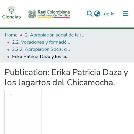
(current)
Log In
Communities & Collections
Home
2. Apropiación social de la información en Ciencia Tecnología e Innovación
2.2. Vocaciones y formación de la CTeI
All of DSpace
2.2.2. Apropiación Social del Conocimiento
Erika Patricia Daza y los lagartos del Chicamocha.
Statistics
Publication:
Erika Patricia Daza y
los lagartos del Chicamocha.