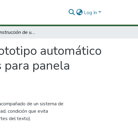
Log In
Diseño y construcción de un prototipo automático para el empaque tipo stick pack de tres vías para panela pulverizada.
ototipo automático
s para panela
á acompañado de un sistema de
d, condición que evita
tes del texto).