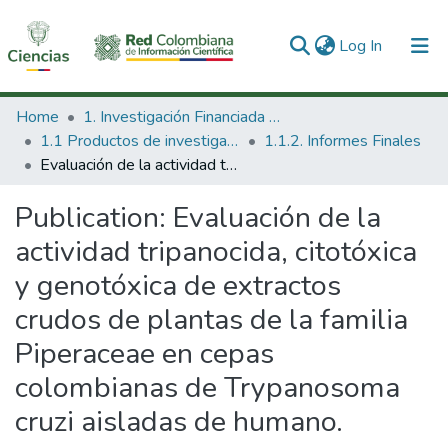
(current)
Log In
Communities & Collections
Home
1. Investigación Financiada con Recursos Públicos
1.1 Productos de investigación
1.1.2. Informes Finales
All of DSpace
Evaluación de la actividad tripanocida, citotóxica y genotóxica de extractos crudos de plantas de la familia Piperaceae en cepas colombianas de Trypanosoma cruzi aisladas de humano.
Statistics
Publication:
Evaluación de la
actividad tripanocida, citotóxica
y genotóxica de extractos
crudos de plantas de la familia
Piperaceae en cepas
colombianas de Trypanosoma
cruzi aisladas de humano.