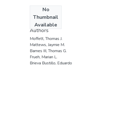
No
Date
Thumbnail
1990
Available
Authors
Moffett, Thomas J.
Mattews, Jaymie M.
Barnes III, Thomas G.
Frueh, Marian L.
Brieva Bustillo, Eduardo