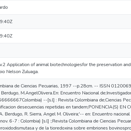
ardo
9:40Z
9:40Z
- v.2 Application of animal biotechnologiesfor the preservation and 
abio Nelson Zuluaga.
olombiana de Ciencias Pecuarias, 1997 --p.28cm. -- ISSN 012006
J.A. Berdugo, M.AngelOlivera.En: Encuentro Nacional de;Investigad
666667Colombia) --[s.l] : Revista Colombiana de;Ciencias Pecu
icacion desecuencias repetidas en tandem;PONENCIA(S) EN C
A. Berdugo, R. Sierra, Angel M. Oliveira;'-- en: Encuentro nacional
nov. 6-7 : Colombia) [s.l] :;Revista Colombiana de Ciencias Pec
eroxidodismutasa y de la tioredoxina sobre embriones bovinosprodu