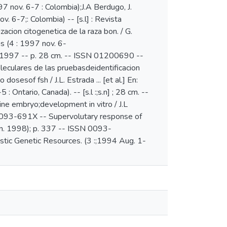
97 nov. 6-7 : Colombia);J.A Berdugo, J.
. 6-7;: Colombia) -- [s.l] : Revista
cion citogenetica de la raza bon. / G.
as (4 : 1997 nov. 6-
 1997 -- p. 28 cm. -- ISSN 01200690 --
leculares de las pruebasdeidentificacion
osesof fsh / J.L. Estrada ... [et al.] En:
ntario, Canada). -- [s.l :;s.n] ; 28 cm. --
e embryo;development in vitro / J.L
N: 0093-691X -- Supervolutary response of
(Jan. 1998); p. 337 -- ISSN 0093-
estic Genetic Resources. (3 :;1994 Aug. 1-