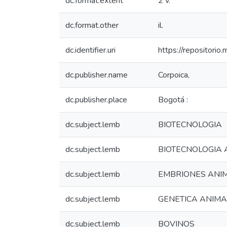
dc.format.extent
2 v.
dc.format.other
il.
dc.identifier.uri
https://repositori
dc.publisher.name
Corpoica,
dc.publisher.place
Bogotá :
dc.subject.lemb
BIOTECNOLOGIA
dc.subject.lemb
BIOTECNOLOGIA 
dc.subject.lemb
EMBRIONES ANI
dc.subject.lemb
GENETICA ANIMA
dc.subject.lemb
BOVINOS