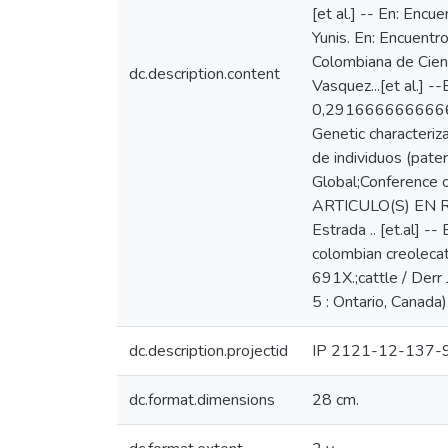
[et al.] -- En: Encu
Yunis. En: Encuentro
Colombiana de Cienc
dc.description.content
Vasquez...[et al.] 
0,291666666666667C
Genetic characteriz
de individuos (pater
Global;Conference o
ARTICULO(S) EN REV
Estrada .. [et.al] 
colombian creolecatt
691X.;cattle / Derr
5 : Ontario, Canada)
dc.description.projectid
IP 2121-12-137-
dc.format.dimensions
28 cm.