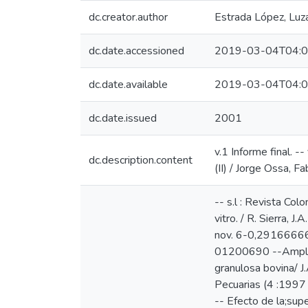
dc.creator.author
Estrada López, Luz
dc.date.accessioned
2019-03-04T04:0
dc.date.available
2019-03-04T04:0
dc.date.issued
2001
v.1 Informe final. -
dc.description.content
(II) / Jorge Ossa, F
-- s.l : Revista C
vitro. / R. Sierra, 
nov. 6-0,291666666
01200690 --Amplif
granulosa bovina/ J.
Pecuarias (4 :1997 
-- Efecto de la;sup