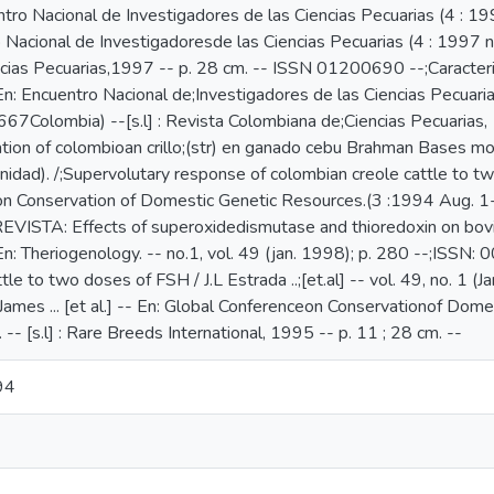
entro Nacional de Investigadores de las Ciencias Pecuarias (4 : 19
 Nacional de Investigadoresde las Ciencias Pecuarias (4 : 1997 nov
ias Pecuarias,1997 -- p. 28 cm. -- ISSN 01200690 --;Caracteriza
--En: Encuentro Nacional de;Investigadores de las Ciencias Pecuari
olombia) --[s.l] : Revista Colombiana de;Ciencias Pecuarias,
ation of colombioan crillo;(str) en ganado cebu Brahman Bases mo
nidad). /;Supervolutary response of colombian creole cattle to two d
n Conservation of Domestic Genetic Resources.(3 :1994 Aug. 1-5 : O
ISTA: Effects of superoxidedismutase and thioredoxin on bovin
-- En: Theriogenology. -- no.1, vol. 49 (jan. 1998); p. 280 --;ISS
le to two doses of FSH / J.L Estrada ..;[et.al] -- vol. 49, no. 1 
 James ... [et al.] -- En: Global Conferenceon Conservationof Dom
. -- [s.l] : Rare Breeds International, 1995 -- p. 11 ; 28 cm. --
94