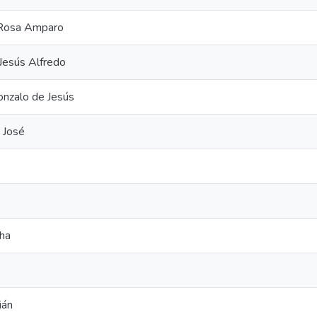
 Rosa Amparo
Jesús Alfredo
onzalo de Jesús
 José
tha
ián