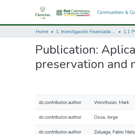
Communities & Col
Home
1. Investigación Financiada con Recursos Públicos
Publication:
Aplica
preservation and m
dc.contributor.author
Westhusin, Mark
dc.contributor.author
Ossa, Jorge
dc.contributor.author
Zuluaga, Fabio Nel