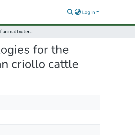
Log In
Aplication of animal biotechnologies for the preservation and multiplication of colombian criollo cattle
ogies for the
 criollo cattle