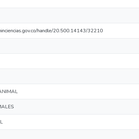
o.minciencias.gov.co/handle/20.500.14143/32210
ANIMAL
MALES
L