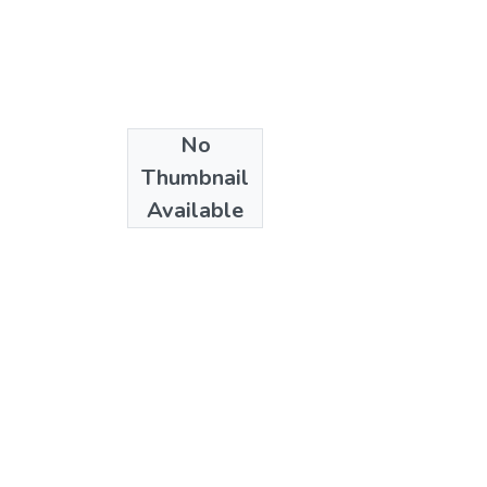
No
Date
Thumbnail
2004
Available