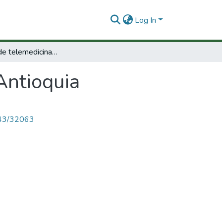
Log In
Red piloto de telemedicina de Antioquia
Antioquia
4143/32063