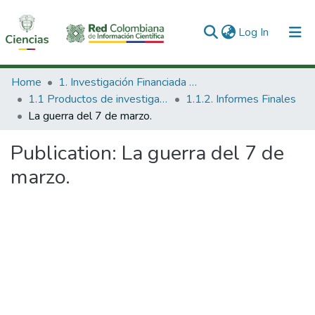
(current)
Log In
Communities & Collections
Home
1. Investigación Financiada con Recursos Públicos
1.1 Productos de investigación
1.1.2. Informes Finales
All of DSpace
La guerra del 7 de marzo.
Statistics
Publication:
La guerra del 7 de
marzo.