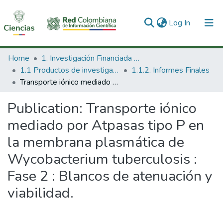
(current)
Log In
Communities & Collections
Home
1. Investigación Financiada con Recursos Públicos
1.1 Productos de investigación
1.1.2. Informes Finales
All of DSpace
Transporte iónico mediado por Atpasas tipo P en la membrana plasmática de Wycobacterium tuberculosis : Fase 2 : Blancos de atenuación y viabilidad.
Statistics
Publication:
Transporte iónico
mediado por Atpasas tipo P en
la membrana plasmática de
Wycobacterium tuberculosis :
Fase 2 : Blancos de atenuación y
viabilidad.