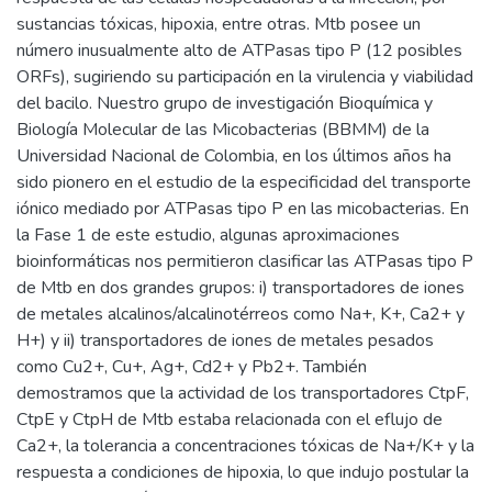
sustancias tóxicas, hipoxia, entre otras. Mtb posee un
número inusualmente alto de ATPasas tipo P (12 posibles
ORFs), sugiriendo su participación en la virulencia y viabilidad
del bacilo. Nuestro grupo de investigación Bioquímica y
Biología Molecular de las Micobacterias (BBMM) de la
Universidad Nacional de Colombia, en los últimos años ha
sido pionero en el estudio de la especificidad del transporte
iónico mediado por ATPasas tipo P en las micobacterias. En
la Fase 1 de este estudio, algunas aproximaciones
bioinformáticas nos permitieron clasificar las ATPasas tipo P
de Mtb en dos grandes grupos: i) transportadores de iones
de metales alcalinos/alcalinotérreos como Na+, K+, Ca2+ y
H+) y ii) transportadores de iones de metales pesados
como Cu2+, Cu+, Ag+, Cd2+ y Pb2+. También
demostramos que la actividad de los transportadores CtpF,
CtpE y CtpH de Mtb estaba relacionada con el eflujo de
Ca2+, la tolerancia a concentraciones tóxicas de Na+/K+ y la
respuesta a condiciones de hipoxia, lo que indujo postular la