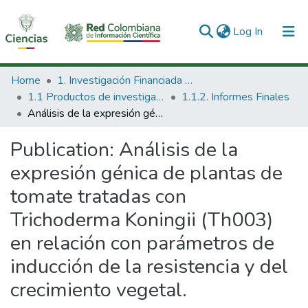
(current)
Log In
Communities & Collections
Home
1. Investigación Financiada con Recursos Públicos
1.1 Productos de investigación
1.1.2. Informes Finales
All of DSpace
Análisis de la expresión génica de plantas de tomate tratadas con Trichoderma Koningii (Th003) en relación con parámetros de inducción de la resistencia y del crecimiento vegetal.
Statistics
Publication:
Análisis de la
expresión génica de plantas de
tomate tratadas con
Trichoderma Koningii (Th003)
en relación con parámetros de
inducción de la resistencia y del
crecimiento vegetal.