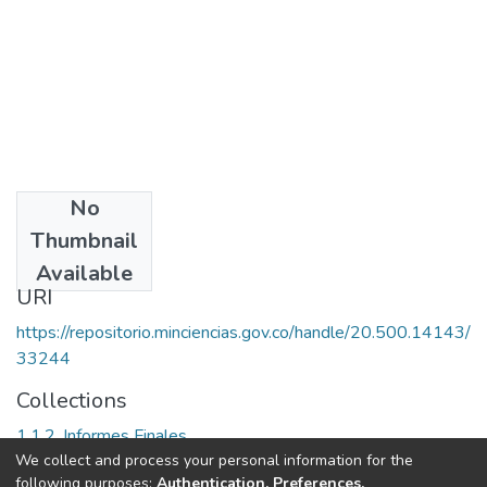
No
Date
Thumbnail
[2008-06-01]
Available
URI
https://repositorio.minciencias.gov.co/handle/20.500.14143/
33244
Collections
1.1.2. Informes Finales
We collect and process your personal information for the
following purposes:
Authentication, Preferences,
Full item page