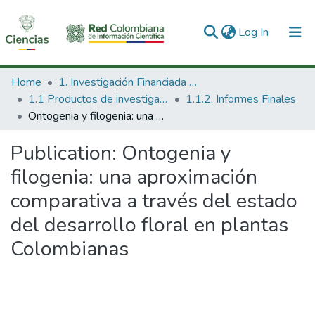
(current)
Log In
Communities & Collections
Home
1. Investigación Financiada con Recursos Públicos
1.1 Productos de investigación
1.1.2. Informes Finales
All of DSpace
Ontogenia y filogenia: una aproximación comparativa a través del estado del desarrollo floral en plantas Colombianas
Statistics
Publication:
Ontogenia y
filogenia: una aproximación
comparativa a través del estado
del desarrollo floral en plantas
Colombianas