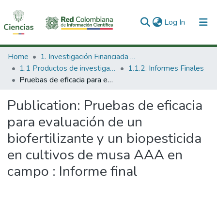
(current)
Log In
Communities & Collections
Home
1. Investigación Financiada con Recursos Públicos
1.1 Productos de investigación
1.1.2. Informes Finales
All of DSpace
Pruebas de eficacia para evaluación de un biofertilizante y un biopesticida en cultivos de musa AAA en campo : Informe final
Statistics
Publication:
Pruebas de eficacia
para evaluación de un
biofertilizante y un biopesticida
en cultivos de musa AAA en
campo : Informe final