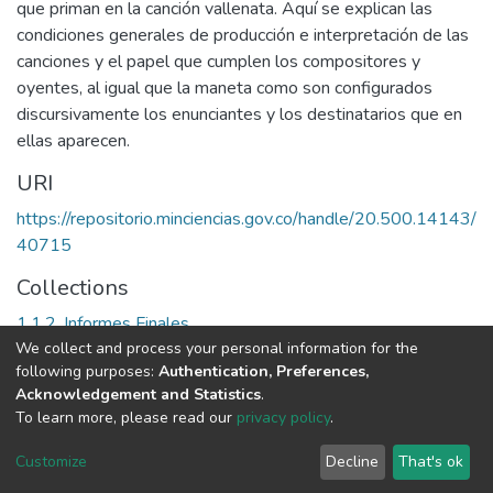
que priman en la canción vallenata. Aquí se explican las
condiciones generales de producción e interpretación de las
canciones y el papel que cumplen los compositores y
oyentes, al igual que la maneta como son configurados
discursivamente los enunciantes y los destinatarios que en
ellas aparecen.
URI
https://repositorio.minciencias.gov.co/handle/20.500.14143/
40715
Collections
1.1.2. Informes Finales
We collect and process your personal information for the
following purposes:
Authentication, Preferences,
Full item page
Acknowledgement and Statistics
.
To learn more, please read our
privacy policy
.
DSpace software
copyright © 2002-2026
LYRASIS
Cookie
Privacy
End User
Send
Customize
Decline
That's ok
settings
policy
Agreement
Feedback