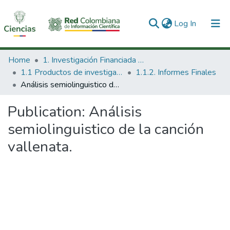
(current)
Log In
Communities & Collections
Home
1. Investigación Financiada con Recursos Públicos
1.1 Productos de investigación
1.1.2. Informes Finales
All of DSpace
Análisis semiolinguistico de la canción vallenata.
Statistics
Publication:
Análisis
semiolinguistico de la canción
vallenata.