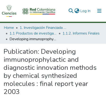
(current)
Log In
Communities & Collections
Home
1. Investigación Financiada con Recursos Públicos
1.1 Productos de investigación
1.1.2. Informes Finales
All of DSpace
Developing immunoprophylactic and diagnostic innovation methods by chemical synthesized molecules : final report year 2003
Statistics
Publication:
Developing
immunoprophylactic and
diagnostic innovation methods
by chemical synthesized
molecules : final report year
2003