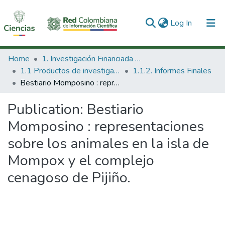
(current)
Log In
Communities & Collections
Home
1. Investigación Financiada con Recursos Públicos
1.1 Productos de investigación
1.1.2. Informes Finales
All of DSpace
Bestiario Momposino : representaciones sobre los animales en la isla de Mompox y el complejo cenagoso de Pijiño.
Statistics
Publication:
Bestiario
Momposino : representaciones
sobre los animales en la isla de
Mompox y el complejo
cenagoso de Pijiño.