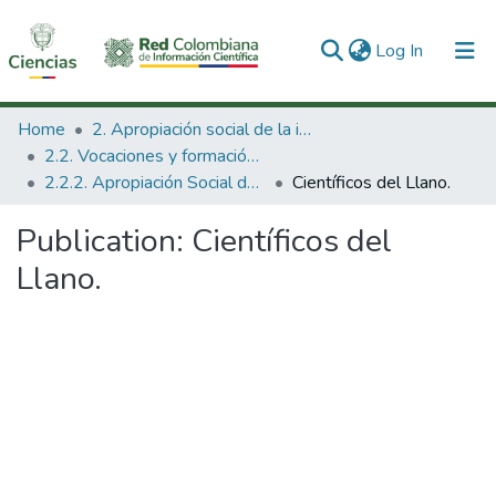
(current)
Log In
Communities & Collections
Home
2. Apropiación social de la información en Ciencia Tecnología e Innovación
2.2. Vocaciones y formación de la CTeI
All of DSpace
2.2.2. Apropiación Social del Conocimiento
Científicos del Llano.
Statistics
Publication:
Científicos del
Llano.