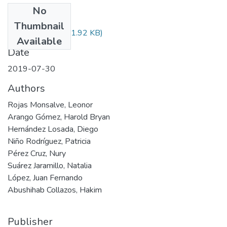
No
Files
Thumbnail
Audiovisual.pdf
(31.92 KB)
Available
Date
2019-07-30
Authors
Rojas Monsalve, Leonor
Arango Gómez, Harold Bryan
Hernández Losada, Diego
Niño Rodríguez, Patricia
Pérez Cruz, Nury
Suárez Jaramillo, Natalia
López, Juan Fernando
Abushihab Collazos, Hakim
Publisher