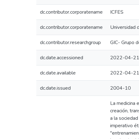
dc.contributor.corporatename
ICFES
dc.contributor.corporatename
Universidad 
dc.contributor.researchgroup
GIC- Grupo de
dc.date.accessioned
2022-04-21
dc.date.available
2022-04-21
dc.date.issued
2004-10
La medicina e
creación, tra
a la sociedad
imperativo ét
"entrenamient