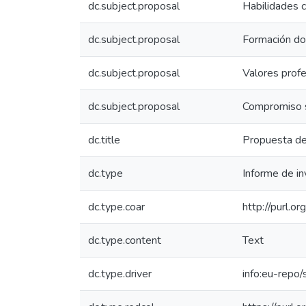
dc.subject.proposal
Habilidades c
dc.subject.proposal
Formación d
dc.subject.proposal
Valores prof
dc.subject.proposal
Compromiso s
dc.title
Propuesta de 
dc.type
Informe de in
dc.type.coar
http://purl.o
dc.type.content
Text
dc.type.driver
info:eu-repo/