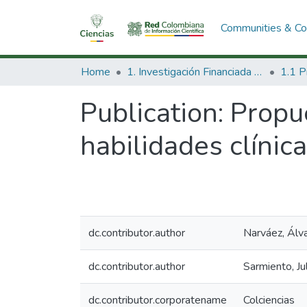
Communities & Col
Home
1. Investigación Financiada con Recursos Públicos
Publication:
Propue
habilidades clínica
dc.contributor.author
Narváez, Álv
dc.contributor.author
Sarmiento, Ju
dc.contributor.corporatename
Colciencias