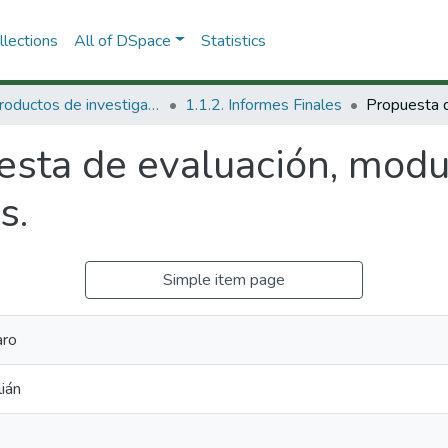
lections
All of DSpace
Statistics
1.1 Productos de investigación
1.1.2. Informes Finales
sta de evaluación, modul
s.
Simple item page
aro
lián