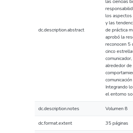
las ciencias b
responsabilid
los aspectos 
y las tendenc
dc.description.abstract
de práctica m
aprobó la res
reconocen 5 c
cinco estrell
comunicador, 
alrededor de 
comportamient
comunicación 
Integrando lo
el entorno so
dc.description.notes
Volumen 8
dc.format.extent
35 páginas