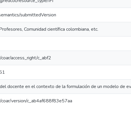
org/redcol/resource_type/IFI
/semantics/submittedVersion
Profesores, Comunidad científica colombiana, etc.
rg/coar/access_right/c_abf2
51
del docente en el contexto de la formulación de un modelo de eva
org/coar/version/c_ab4af688f83e57aa