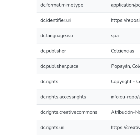
dc.format.mimetype
application/p
dc.identifier.uri
https://repo
dc.language.iso
spa
dc.publisher
Colciencias
dc.publisher.place
Popayán, Co
dc.rights
Copyright - C
dc.rights.accessrights
info:eu-repo
dc.rights.creativecommons
Atribución-N
dc.rights.uri
https://crea