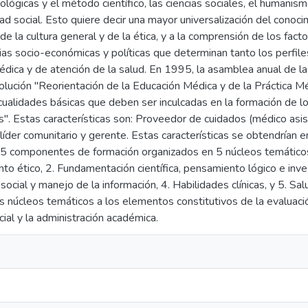
iológicas y el método científico, las ciencias sociales, el humanis
ad social. Esto quiere decir una mayor universalización del conoci
de la cultura general y de la ética, y a la comprensión de los fact
ias socio-económicas y políticas que determinan tanto los perfi
édica y de atención de la salud. En 1995, la asamblea anual de la
olución "Reorientación de la Educación Médica y de la Práctica Mé
ualidades básicas que deben ser inculcadas en la formación de l
as". Estas características son: Proveedor de cuidados (médico asis
líder comunitario y gerente. Estas características se obtendrían 
5 componentes de formación organizados en 5 núcleos temáticos:
o ético, 2. Fundamentación científica, pensamiento lógico e inves
social y manejo de la información, 4. Habilidades clínicas, y 5. Sa
s núcleos temáticos a los elementos constitutivos de la evaluación
cial y la administración académica.