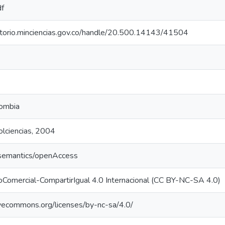
df
sitorio.minciencias.gov.co/handle/20.500.14143/41504
lombia
olciencias, 2004
/semantics/openAccess
oComercial-CompartirIgual 4.0 Internacional (CC BY-NC-SA 4.0)
tivecommons.org/licenses/by-nc-sa/4.0/