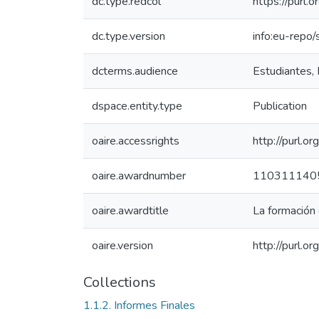
dc.type.redcol
https://purl.
dc.type.version
info:eu-repo
dcterms.audience
Estudiantes, 
dspace.entity.type
Publication
oaire.accessrights
http://purl.o
oaire.awardnumber
110311140
oaire.awardtitle
La formación 
oaire.version
http://purl.
Collections
1.1.2. Informes Finales