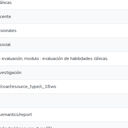
línicas
ocente
esionales
ocial
evaluación, modulo : evaluación de habilidades clínicas.
vestigación
rg/coar/resource_type/c_18ws
semantics/report