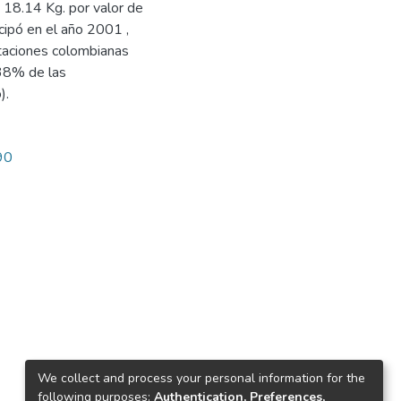
 18.14 Kg. por valor de
cipó en el año 2001 ,
taciones colombianas
.38% de las
).
90
We collect and process your personal information for the
following purposes:
Authentication, Preferences,