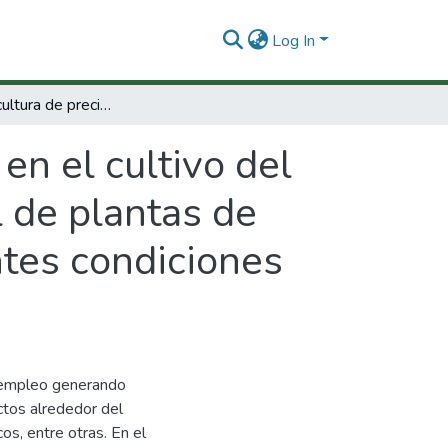
Log In
Línea : Agricultura de precisión en el cultivo del banano"". Estudio de la respuesta espectral de plantas de banano (Musa acuminata AAA) bajo diferentes condiciones de estrés
 en el cultivo del
l de plantas de
tes condiciones
e empleo generando
ectos alrededor del
os, entre otras. En el