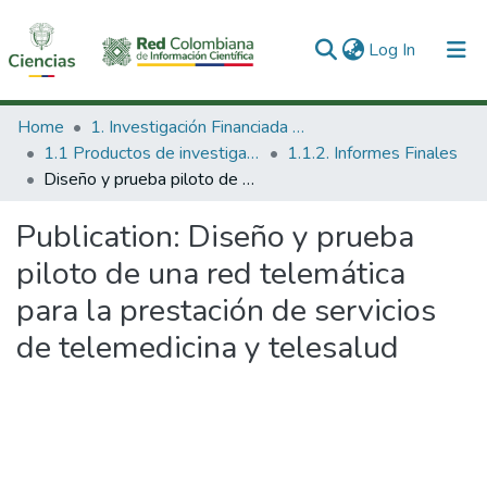
(current)
Log In
Communities & Collections
Home
1. Investigación Financiada con Recursos Públicos
1.1 Productos de investigación
1.1.2. Informes Finales
All of DSpace
Diseño y prueba piloto de una red telemática para la prestación de servicios de telemedicina y telesalud
Statistics
Publication:
Diseño y prueba
piloto de una red telemática
para la prestación de servicios
de telemedicina y telesalud