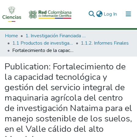
(current)
Log In
Communities & Collections
Home
1. Investigación Financiada con Recursos Públicos
1.1 Productos de investigación
1.1.2. Informes Finales
All of DSpace
Fortalecimiento de la capacidad tecnológica y gestión del servicio integral de maquinaria agrícola del centro de investigación Nataima para el manejo sostenible de los suelos, en el Valle cálido del alto Magdalena.
Statistics
Publication:
Fortalecimiento de
la capacidad tecnológica y
gestión del servicio integral de
maquinaria agrícola del centro
de investigación Nataima para el
manejo sostenible de los suelos,
en el Valle cálido del alto