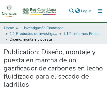
(current)
Log In
Communities & Collections
Home
1. Investigación Financiada con Recursos Públicos
1.1 Productos de investigación
1.1.2. Informes Finales
All of DSpace
Diseño, montaje y puesta en marcha de un gasificador de carbones en lecho fluidizado para el secado de ladrillos
Statistics
Publication:
Diseño, montaje y
puesta en marcha de un
gasificador de carbones en lecho
fluidizado para el secado de
ladrillos