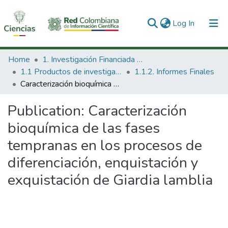
(current)
Log In
Communities & Collections
Home
1. Investigación Financiada con Recursos Públicos
1.1 Productos de investigación
1.1.2. Informes Finales
All of DSpace
Caracterización bioquímica de las fases tempranas en los procesos de diferenciación, enquistación y exquistación de Giardia lamblia
Statistics
Publication:
Caracterización
bioquímica de las fases
tempranas en los procesos de
diferenciación, enquistación y
exquistación de Giardia lamblia