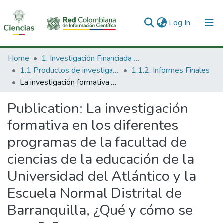
(current)
Log In
Communities & Collections
Home
1. Investigación Financiada con Recursos Públicos
1.1 Productos de investigación
1.1.2. Informes Finales
All of DSpace
La investigación formativa en los diferentes programas de la facultad de ciencias de la educación de la Universidad del Atlántico y la Escuela Normal Distrital de Barranquilla, ¿Qué y cómo se enseña?.
Statistics
Publication:
La investigación
formativa en los diferentes
programas de la facultad de
ciencias de la educación de la
Universidad del Atlántico y la
Escuela Normal Distrital de
Barranquilla, ¿Qué y cómo se