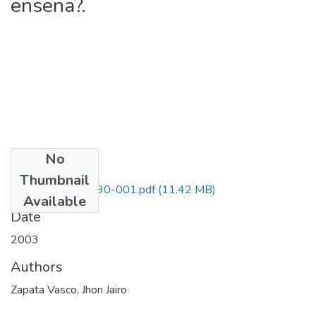
enseña?.
No
Files
Thumbnail
1116-11-14490-001.pdf
(11.42 MB)
Available
Date
2003
Authors
Zapata Vasco, Jhon Jairo