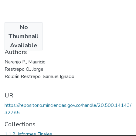
No
Date
Thumbnail
2003
Available
Authors
Naranjo P., Mauricio
Restrepo O., Jorge
Roldán Restrepo, Samuel Ignacio
URI
https://repositorio.minciencias.gov.co/handle/20.500.14143/
32785
Collections
1.1.2. Informes Finales