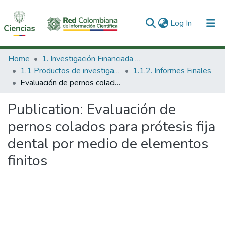
(current)
Log In
Communities & Collections
Home
1. Investigación Financiada con Recursos Públicos
1.1 Productos de investigación
1.1.2. Informes Finales
All of DSpace
Evaluación de pernos colados para prótesis fija dental por medio de elementos finitos
Statistics
Publication:
Evaluación de
pernos colados para prótesis fija
dental por medio de elementos
finitos