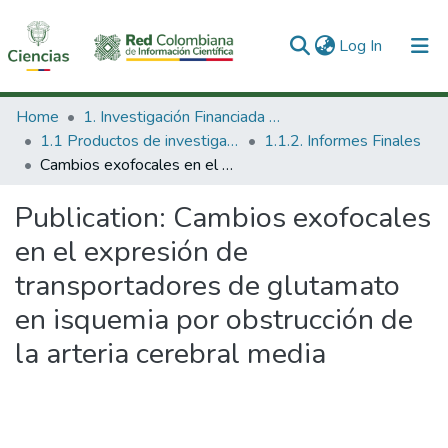
(current)
Log In
Communities & Collections
Home
1. Investigación Financiada con Recursos Públicos
1.1 Productos de investigación
1.1.2. Informes Finales
All of DSpace
Cambios exofocales en el expresión de transportadores de glutamato en isquemia por obstrucción de la arteria cerebral media
Statistics
Publication:
Cambios exofocales
en el expresión de
transportadores de glutamato
en isquemia por obstrucción de
la arteria cerebral media