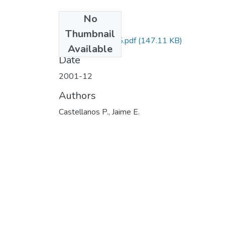
No
Files
Thumbnail
21040510855.pdf
(147.11 KB)
Available
Date
2001-12
Authors
Castellanos P., Jaime E.