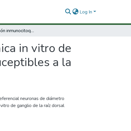
Log In
Determinación inmunocitoquímica in vitro de subpoblaciones de neuronas sensoriales suceptibles a la infección por el virus de la rabia.
ca in vitro de
ceptibles a la
referencial neuronas de diámetro
tro de ganglio de la raíz dorsal