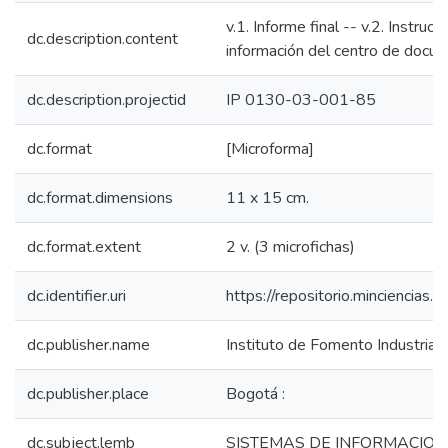
v.1. Informe final -- v.2. Instruc
dc.description.content
información del centro de docum
dc.description.projectid
IP 0130-03-001-85
dc.format
[Microforma]
dc.format.dimensions
11 x 15 cm.
dc.format.extent
2 v. (3 microfichas)
dc.identifier.uri
https://repositorio.minciencia
dc.publisher.name
Instituto de Fomento Industrial,
dc.publisher.place
Bogotá :
dc.subject.lemb
SISTEMAS DE INFORMACION 