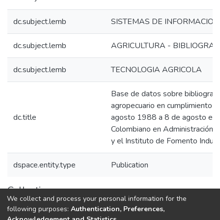
dc.subject.lemb
SISTEMAS DE INFORMACION
dc.subject.lemb
AGRICULTURA - BIBLIOGRAF
dc.subject.lemb
TECNOLOGIA AGRICOLA
Base de datos sobre bibliografí
agropecuario en cumplimiento d
dc.title
agosto 1988 a 8 de agosto ent
Colombiano en Administración de
y el Instituto de Fomento Industri
dspace.entity.type
Publication
Collections
We collect and process your personal information for the
1.1.2. Informes Finales
following purposes:
Authentication, Preferences,
Acknowledgement and Statistics
.