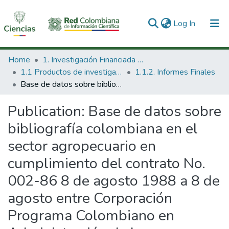
(current)
Log In
Communities & Collections
Home
1. Investigación Financiada con Recursos Públicos
1.1 Productos de investigación
1.1.2. Informes Finales
All of DSpace
Base de datos sobre bibliografía colombiana en el sector agropecuario en cumplimiento del contrato No. 002-86 8 de agosto 1988 a 8 de agosto entre Corporación Programa Colombiano en Administración de la Investigación Agraria (Procadi) y el Instituto de Fomento Industrial (IFI)
Statistics
Publication:
Base de datos sobre
bibliografía colombiana en el
sector agropecuario en
cumplimiento del contrato No.
002-86 8 de agosto 1988 a 8 de
agosto entre Corporación
Programa Colombiano en