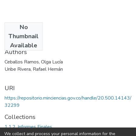
No
Date
Thumbnail
2000
Available
Authors
Ceballos Ramos, Olga Lucía
Uribe Rivera, Rafael Hernán
URI
https://repositorio.minciencias.gov.co/handle/20.500.14143/
32299
Collections
1.1.2. Informes Finales
We collect and process your personal information for the