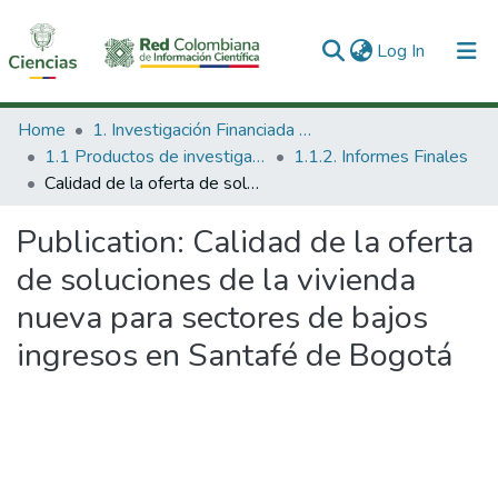
(current)
Log In
Communities & Collections
Home
1. Investigación Financiada con Recursos Públicos
1.1 Productos de investigación
1.1.2. Informes Finales
All of DSpace
Calidad de la oferta de soluciones de la vivienda nueva para sectores de bajos ingresos en Santafé de Bogotá
Statistics
Publication:
Calidad de la oferta
de soluciones de la vivienda
nueva para sectores de bajos
ingresos en Santafé de Bogotá