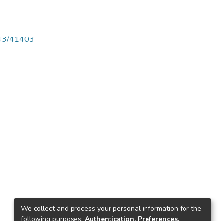
4143/41403
We collect and process your personal information for the
following purposes:
Authentication, Preferences,