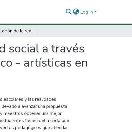
Log In
La representación de la realidad social a través del juego dramático y otras actividades lúdico - artísticas en niños y niñas de diverso contexto cultural.
d social a través
co - artísticas en
s escolares y las realidades
an llevado a avanzar una propuesta
s y maestros obtener una mejor
 estudiantes tienen del mundo que
royectos pedagógicos que atiendan