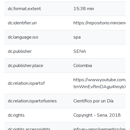
dc.format.extent
15:38 min
dc.identifier.uri
https://repositorio.mincie
dc.language.iso
spa
dc.publisher
SENA
dc.publisher.place
Colombia
https://www.youtube.com/pl
dc.relation.ispartof
tmWmEvRmDAgu4hnybXo
dc.relation.ispartofseries
Científico por un Día
dc.rights
Copyright - Sena, 2018
dc.rights.accessrights
info:eu-repo/semantics/op