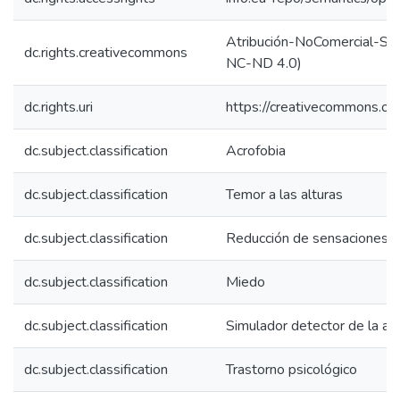
Atribución-NoComercial-SinD
dc.rights.creativecommons
NC-ND 4.0)
dc.rights.uri
https://creativecommons.org
dc.subject.classification
Acrofobia
dc.subject.classification
Temor a las alturas
dc.subject.classification
Reducción de sensaciones d
dc.subject.classification
Miedo
dc.subject.classification
Simulador detector de la ac
dc.subject.classification
Trastorno psicológico