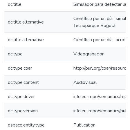
dc.title
Simulador para detectar la A
Científico por un día : simula
dc.title.alternative
Tecnoparque Bogotá.
dc.title.alternative
Científico por un día : acrof
dc.type
Videograbación
dc.type.coar
http://purl.org/coar/resourc
dc.type.content
Audiovisual
dc.type.driver
info:eu-repo/semantics/repo
dc.type.version
info:eu-repo/semantics/publ
dspace.entity.type
Publication