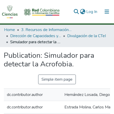
(current)
Log In
Communities & Collections
Home
3. Recursos de Información Científica y Tecnológica
Dirección de Capacidades y Divulgación de la CTeI
Divulgación de la CTeI
All of DSpace
Simulador para detectar la Acrofobia.
Statistics
Publication:
Simulador para
detectar la Acrofobia.
Simple item page
dc.contributor.author
Hernández Losada, Diego
dc.contributor.author
Estrada Molina, Carlos Mari