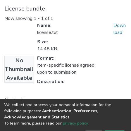
License bundle
Now showing
1 - 1 of 1
Name:
Down
license.txt
load
Size:
14.48 KB
Format:
No
Item-specific license agreed
Thumbnail
upon to submission
Available
Description:
Collections
We collect and process your personal information for the
Divulgación de la CTeI
following purposes:
Authentication, Preferences,
Acknowledgement and Statistics
.
To learn more, please read our
privacy policy
.
DSpace software
copyright © 2002-2026
LYRASIS