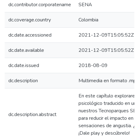
dc.contributor.corporatename
SENA
dc.coverage.country
Colombia
dc.date.accessioned
2021-12-09T15:05:52Z
dc.date.available
2021-12-09T15:05:52Z
dc.date.issued
2018-08-09
dc.description
Multimedia en formato .mp
En este capítulo exploraremo
psicológico traducido en un t
nuestros Tecnoparques SENA
dc.description.abstract
para reducir el impacto en 
sensaciones de angustia. ¿
¡Dale play y descúbrelo!