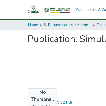
Communities & Col
Home
3. Recursos de Información Científica y Tecnológica
Publication:
Simula
No
Files
Thumbnail
Audiovisual.pdf
(29.62 KB)