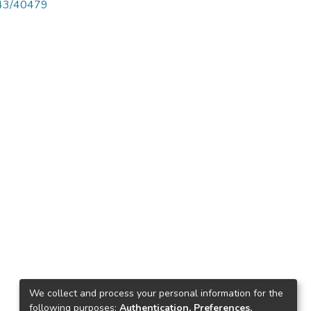
4143/40479
We collect and process your personal information for the
following purposes:
Authentication, Preferences,