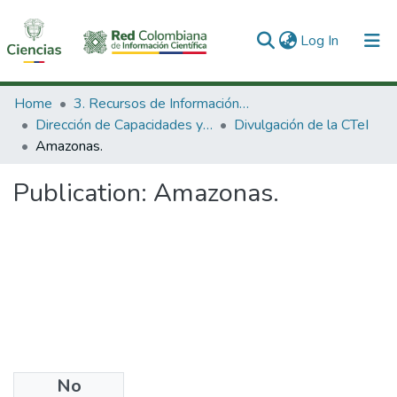
(current)
Log In
Communities & Collections
Home
3. Recursos de Información Científica y Tecnológica
Dirección de Capacidades y Divulgación de la CTeI
Divulgación de la CTeI
All of DSpace
Amazonas.
Statistics
Publication:
Amazonas.
No
Files