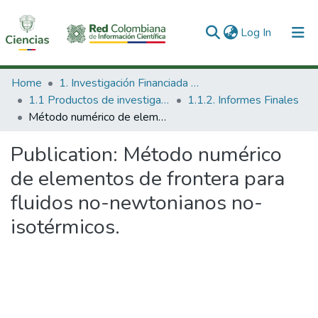
(current)
Log In
Communities & Collections
Home
1. Investigación Financiada con Recursos Públicos
1.1 Productos de investigación
1.1.2. Informes Finales
All of DSpace
Método numérico de elementos de frontera para fluidos no-newtonianos no-isotérmicos.
Statistics
Publication:
Método numérico
de elementos de frontera para
fluidos no-newtonianos no-
isotérmicos.