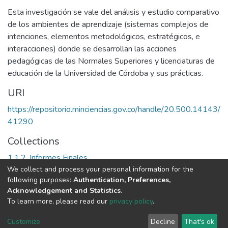
Esta investigación se vale del análisis y estudio comparativo
de los ambientes de aprendizaje (sistemas complejos de
intenciones, elementos metodológicos, estratégicos, e
interacciones) donde se desarrollan las acciones
pedagógicas de las Normales Superiores y licenciaturas de
educación de la Universidad de Córdoba y sus prácticas.
URI
https://repositorio.minciencias.gov.co/handle/20.500.14143/
41290
Collections
1.1.2. Informes Finales
We collect and process your personal information for the
following purposes:
Authentication, Preferences,
Full item page
Acknowledgement and Statistics
.
To learn more, please read our
privacy policy
.
DSpace software
copyright © 2002-2026
LYRASIS
Cookie
Privacy
End User
Send
Customize
Decline
That's ok