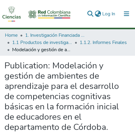
(current)
Log In
Communities & Collections
Home
1. Investigación Financiada con Recursos Públicos
1.1 Productos de investigación
1.1.2. Informes Finales
All of DSpace
Modelación y gestión de ambientes de aprendizaje para el desarrollo de competencias cognitivas básicas en la formación inicial de educadores en el departamento de Córdoba.
Statistics
Publication:
Modelación y
gestión de ambientes de
aprendizaje para el desarrollo
de competencias cognitivas
básicas en la formación inicial
de educadores en el
departamento de Córdoba.