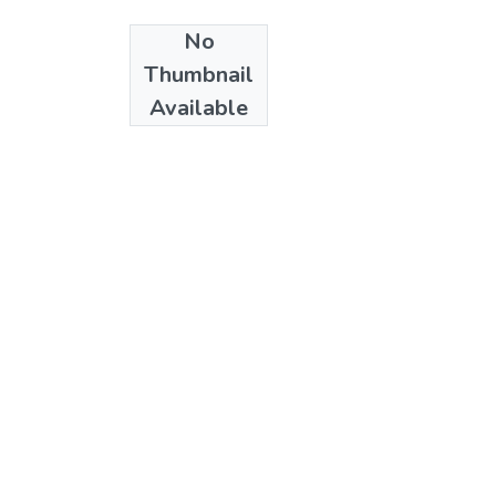
No
Date
Thumbnail
2003
Available