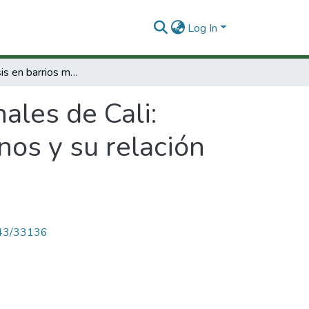
Log In
Leptospirosis en barrios marginales de Cali: Intensidad de infección en reservados urbanos y su relación con la infección humana
ales de Cali:
nos y su relación
4143/33136