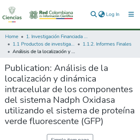
(current)
Log In
Communities & Collections
Home
1. Investigación Financiada con Recursos Públicos
1.1 Productos de investigación
1.1.2. Informes Finales
All of DSpace
Análisis de la localización y dinámica intracelular de los componentes del sistema Nadph Oxidasa utilizando el sistema de proteína verde fluorescente (GFP)
Statistics
Publication:
Análisis de la
localización y dinámica
intracelular de los componentes
del sistema Nadph Oxidasa
utilizando el sistema de proteína
verde fluorescente (GFP)