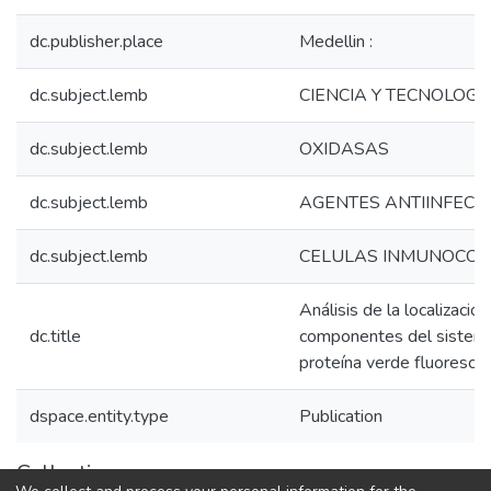
dc.publisher.place
Medellin :
dc.subject.lemb
CIENCIA Y TECNOLOGI
dc.subject.lemb
OXIDASAS
dc.subject.lemb
AGENTES ANTIINFECC
dc.subject.lemb
CELULAS INMUNOCO
Análisis de la localización
dc.title
componentes del sistema
proteína verde fluoresce
dspace.entity.type
Publication
Collections