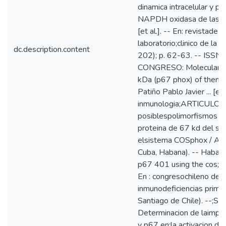
dinamica intracelular y p
NAPDH oxidasa de las celu
[et al.]. -- En: revistade 
laboratorio;clinico de la U
dc.description.content
202); p. 62-63. -- ISS
CONGRESO: Molecular app
kDa (p67 phox) of thenap
Patiño Pablo Javier ... [e
inmunologia;ARTICULO(S)
posiblespolimorfismos pr
proteina de 67 kd del s
elsistema COSphox / Aria
Cuba, Habana). -- Habana,
p67 401 using the cos;cell
En : congresochileno de i
inmunodeficiencias primari
Santiago de Chile). --;Sa
Determinacion de laimpo
y p67 en;la activacion d