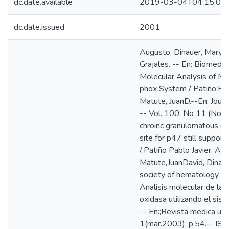
dc.date.available
2019-03-04T04:15:03
dc.date.issued
2001
Augusto, Dinauer, Mary, D
Grajales. -- En: Biomedic
Molecular Analysis of M
phox System / Patiño;Pabl
Matute, JuanD.--En: Journ
-- Vol. 100, No 11 (Nov. 
chroinc granulomatous di
site for p47 still suppor
/;Patiño Pablo Javier, Ar
Matute,JuanDavid, Dinauer
society of hematology. --
Analisis molecular de l
oxidasa utilizando el sist
-- En:;Revista medica uni
1(mar.2003); p.54.-- ISS