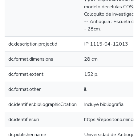
modelo decelulas COSphox /
Coloquito de investigacio
-- Antioquia : Escuela de 
- 28cm.
dc.description.projectid
IP 1115-04-12013
dc.format.dimensions
28 cm.
dc.format.extent
152 p.
dc.format.other
il.
dc.identifier.bibliographicCitation
Incluye bibliografia.
dc.identifier.uri
https://repositorio.min
dc.publisher.name
Universidad de Antioquia