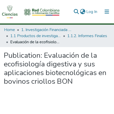
(current)
Log In
Communities & Collections
Home
1. Investigación Financiada con Recursos Públicos
1.1 Productos de investigación
1.1.2. Informes Finales
All of DSpace
Evaluación de la ecofisiología digestiva y sus aplicaciones biotecnológicas en bovinos criollos BON
Statistics
Publication:
Evaluación de la
ecofisiología digestiva y sus
aplicaciones biotecnológicas en
bovinos criollos BON