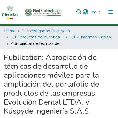
(current)
Log In
Communities & Collections
Home
1. Investigación Financiada con Recursos Públicos
1.1 Productos de investigación
1.1.2. Informes Finales
All of DSpace
Apropiación de técnicas de desarrollo de aplicaciones móviles para la ampliación del portafolio de productos de las empresas Evolución Dental LTDA. y Kúspyde Ingeniería S.A.S.
Statistics
Publication:
Apropiación de
técnicas de desarrollo de
aplicaciones móviles para la
ampliación del portafolio de
productos de las empresas
Evolución Dental LTDA. y
Kúspyde Ingeniería S.A.S.