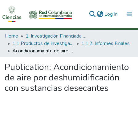
(current)
Log In
Communities & Collections
Home
1. Investigación Financiada con Recursos Públicos
1.1 Productos de investigación
1.1.2. Informes Finales
All of DSpace
Acondicionamiento de aire por deshumidificación con sustancias desecantes
Statistics
Publication:
Acondicionamiento
de aire por deshumidificación
con sustancias desecantes