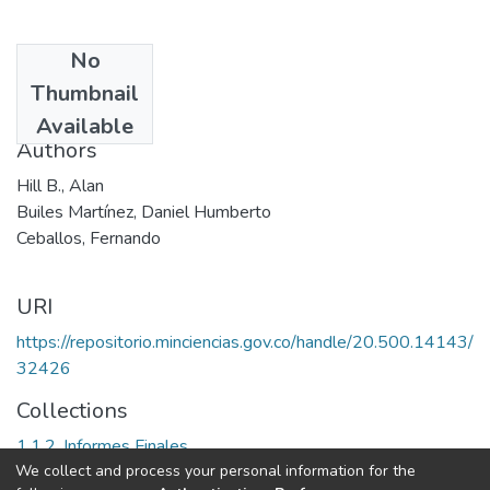
No
Date
Thumbnail
2000
Available
Authors
Hill B., Alan
Builes Martínez, Daniel Humberto
Ceballos, Fernando
URI
https://repositorio.minciencias.gov.co/handle/20.500.14143/
32426
Collections
1.1.2. Informes Finales
We collect and process your personal information for the