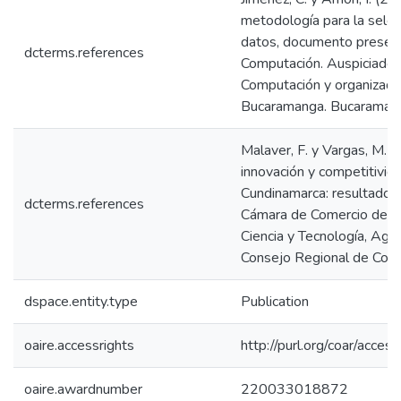
metodología para la selec
datos, documento presen
dcterms.references
Computación. Auspiciado 
Computación y organizado
Bucaramanga. Bucaramang
Malaver, F. y Vargas, M. 
innovación y competitivid
Cundinamarca: resultados
dcterms.references
Cámara de Comercio de B
Ciencia y Tecnología, Age
Consejo Regional de Comp
dspace.entity.type
Publication
oaire.accessrights
http://purl.org/coar/acces
oaire.awardnumber
220033018872