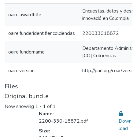
Encuestas, datos y descu
oaire.awardtitle
innovació en Colombia
oaire.funderidentifier.colciencias
220033018872
Departamento Administrati
oaire.fundername
[CO] Colciencias
oaire.version
http://purl.org/coar/ver
Files
Original bundle
Now showing
1 - 1 of 1
Name:
2200-330-18872.pdf
Down
load
Size: