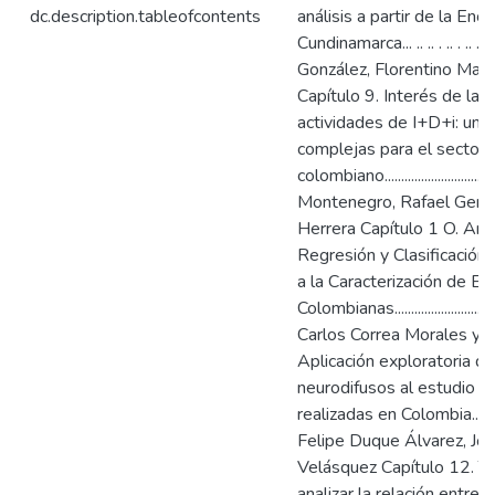
dc.description.tableofcontents
análisis a partir de la En
Cundinamarca... .. .. . .. . .. ..
González, Florentino Mal
Capítulo 9. Interés de las
actividades de I+D+i: un a
complejas para el sector 
colombiano...........................
Montenegro, Rafael Germ
Herrera Capítulo 1 O. Aná
Regresión y Clasificación
a la Caracterización de E
Colombianas....................
Carlos Correa Morales y 
Aplicación exploratoria d
neurodifusos al estudio de
realizadas en Colombia....................
Felipe Duque Álvarez, Jo
Velásquez Capítulo 12. Tr
analizar la relación entre 