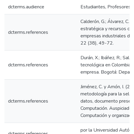
dcterms.audience
Estudiantes, Profesores, 
Calderón, G.; Álvarez, C. J
estratégica y recursos co
dcterms.references
empresas industriales de
22 (38), 49-72.
Durán, X.; Ibáñez, R.; Sala
dcterms.references
tecnológica en Colombia: 
empresa. Bogotá: Depart
Jiménez, C. y Amón, I. (20
metodología para la selec
dcterms.references
datos, documento presen
Computación. Auspiciado 
Computación y organizad
por la Universidad Autó
dcterms.references