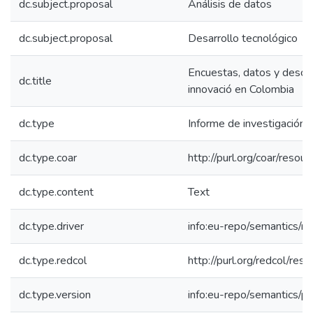
dc.subject.proposal
Análisis de datos
dc.subject.proposal
Desarrollo tecnológico
Encuestas, datos y descu
dc.title
innovació en Colombia
dc.type
Informe de investigación
dc.type.coar
http://purl.org/coar/reso
dc.type.content
Text
dc.type.driver
info:eu-repo/semantics/re
dc.type.redcol
http://purl.org/redcol/res
dc.type.version
info:eu-repo/semantics/p