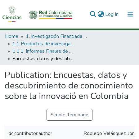
(current)
Log In
Communities & Collections
Home
1. Investigación Financiada con Recursos Públicos
1.1 Productos de investigación
All of DSpace
1.1.1. Informes Finales de Proyectos de Investigación
Encuestas, datos y descubrimiento de conocimiento sobre la innovació en Colombia
Statistics
Publication:
Encuestas, datos y
descubrimiento de conocimiento
sobre la innovació en Colombia
Simple item page
dc.contributor.author
Robledo Velásquez, Jorg