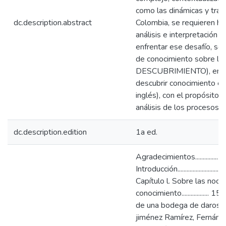
como las dinámicas y tran
dc.description.abstract
Colombia, se requieren h
análisis e interpretación 
enfrentar ese desafío, se
de conocimiento sobre la
DESCUBRIMIENTO), en el c
descubrir conocimiento en
inglés), con el propósito g
análisis de los procesos 
dc.description.edition
1a ed.
Agradecimientos.................................
Introducción......................................
Capítulo l. Sobre las noci
conocimiento................
de una bodega de daros par
jiménez Ramírez, Fernán V