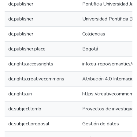
dc.publisher
Pontificia Universidad Jav
dc.publisher
Universidad Pontificia Bol
dc.publisher
Colciencias
dc.publisher.place
Bogotá
dc.rights.accessrights
info:eu-repo/semantics/
dc.rights.creativecommons
Atribución 4.0 Internacion
dc.rights.uri
https://creativecommons.o
dc.subject.lemb
Proyectos de investigaci
dc.subject.proposal
Gestión de datos