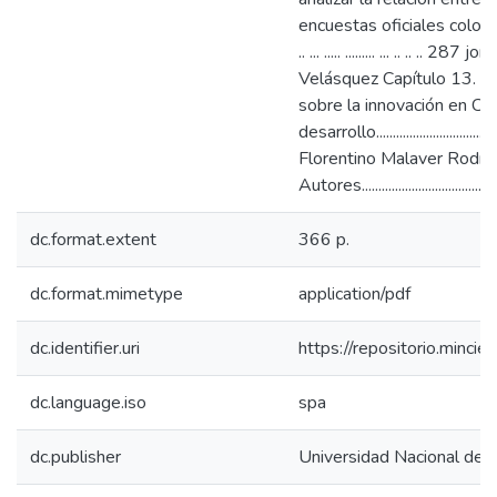
encuestas oficiales colombianas ... ... 
.. ... ..... ......... ... .. ..
Velásquez Capítulo 13. Lo
sobre la innovación en Co
desarrollo.........................
Florentino Malaver Rodrí
Autores............................................
dc.format.extent
366 p.
dc.format.mimetype
application/pdf
dc.identifier.uri
https://repositorio.minc
dc.language.iso
spa
dc.publisher
Universidad Nacional de 