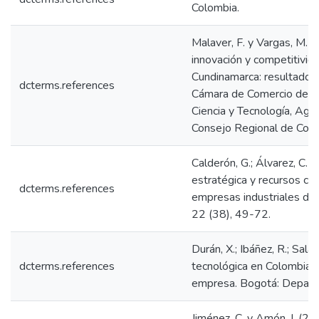
Colombia.
Malaver, F. y Vargas, M. 
innovación y competitivid
Cundinamarca: resultados
dcterms.references
Cámara de Comercio de B
Ciencia y Tecnología, Age
Consejo Regional de Comp
Calderón, G.; Álvarez, C. J
estratégica y recursos co
dcterms.references
empresas industriales de
22 (38), 49-72.
Durán, X.; Ibáñez, R.; Sala
dcterms.references
tecnológica en Colombia: 
empresa. Bogotá: Depart
Jiménez, C. y Amón, I. (20